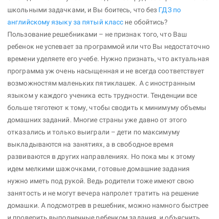
школьными задачками, и Вы боитесь, что без
ГДЗ по
английскому языку за пятый класс
не обойтись?
Пользование решебниками – не признак того, что Ваш
ребенок не успевает за программой или что Вы недостаточно
времени уделяете его учебе. Нужно признать, что актуальная
программа уж очень насыщенная и не всегда соответствует
возможностям маленьких пятиклашек. А с иностранным
языком у каждого ученика есть трудности. Тенденции все
больше тяготеют к тому, чтобы сводить к минимуму объемы
домашних заданий. Многие страны уже давно от этого
отказались и только выиграли – дети по максимуму
выкладываются на занятиях, а в свободное время
развиваются в других направлениях. Но пока мы к этому
идем мелкими шажочками, готовые домашние задания
нужно иметь под рукой. Ведь родители тоже имеют свою
занятость и не могут вечера напролет тратить на решение
домашки. А подсмотрев в решебник, можно намного быстрее
и проверить выполненные ребенком задания, и объяснить